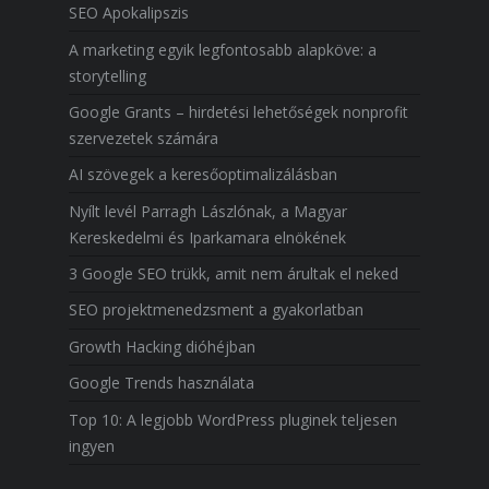
SEO Apokalipszis
A marketing egyik legfontosabb alapköve: a
storytelling
Google Grants – hirdetési lehetőségek nonprofit
szervezetek számára
AI szövegek a keresőoptimalizálásban
Nyílt levél Parragh Lászlónak, a Magyar
Kereskedelmi és Iparkamara elnökének
3 Google SEO trükk, amit nem árultak el neked
SEO projektmenedzsment a gyakorlatban
Growth Hacking dióhéjban
Google Trends használata
Top 10: A legjobb WordPress pluginek teljesen
ingyen