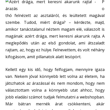
P
o
thó felnézett az asztaláról, és leültetett magával
szembe. Tudod, miért drága? – kérdezte, majd,
amikor tanácstalanul néztem magam elé, válaszolt is
magának: azért drága, mert keresni akarunk rajta. A
meglepődés után az első gondolat, ami átszaladt
rajtam, az, hogy ez hülye. Felnevettem, és volt néhány
kifogásom, amit pillanatok alatt lesöpört.
Kellett egy kis idő, hogy felfogjam, mennyire igaza
van. Nekem jóval könnyebb lett volna az életem, ha
játszhatok az árazással és nem mondom, hogy nem
választottam volna a könnyebb utat ahhoz, hogy
jobb eladási számot tudjak felmutatni a webshopban.
Már bátran mernék árat csökkenteni, akár