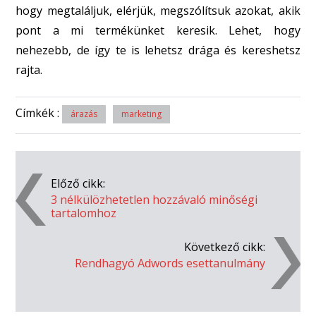
hogy megtaláljuk, elérjük, megszólítsuk azokat, akik
pont a mi termékünket keresik. Lehet, hogy
nehezebb, de így te is lehetsz drága és kereshetsz
rajta.
Címkék :
árazás
marketing
Post
Előző cikk:
3 nélkülözhetetlen hozzávaló minőségi
navigation
tartalomhoz
Következő cikk:
Rendhagyó Adwords esettanulmány