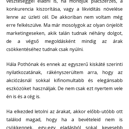
veszteséggel eladni is, ha mondjuk piacszerzés, a
konkurencia kiszorítása, vagy a likviditás növelése
lenne az üzleti cél. De akkoriban nem voltam még
erre felkészülve. Ma már mosolygok az olyan önjelölt
marketingeseken, akik talán tudnak néhány dolgot,
de a végső megoldásként mindig az árak
csökkentéséhez tudnak csak nyúlni.
Hála Pothónak és ennek az egyszerű kiskáté szerinti
nyilatkozatának, rákényszerültem arra, hogy az
akciózásnál sokkal kifinomultabb és elegánsabb
eszközöket használjak. De nem csak ezt nyertem vele
én is és a cég is.
Ha elkezded letolni az árakat, akkor előbb-utóbb ott
találod magad, hogy ha a bevételeid nem is
csökkennek, egy-egy eladásból sokal kevesebb