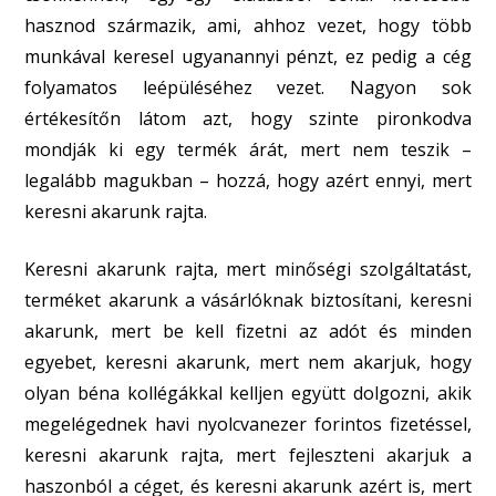
hasznod származik, ami, ahhoz vezet, hogy több
munkával keresel ugyanannyi pénzt, ez pedig a cég
folyamatos leépüléséhez vezet. Nagyon sok
értékesítőn látom azt, hogy szinte pironkodva
mondják ki egy termék árát, mert nem teszik –
legalább magukban – hozzá, hogy azért ennyi, mert
keresni akarunk rajta.
Keresni akarunk rajta, mert minőségi szolgáltatást,
terméket akarunk a vásárlóknak biztosítani, keresni
akarunk, mert be kell fizetni az adót és minden
egyebet, keresni akarunk, mert nem akarjuk, hogy
olyan béna kollégákkal kelljen együtt dolgozni, akik
megelégednek havi nyolcvanezer forintos fizetéssel,
keresni akarunk rajta, mert fejleszteni akarjuk a
haszonból a céget, és keresni akarunk azért is, mert