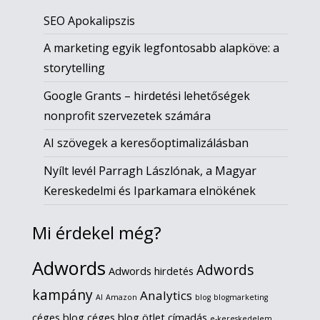
SEO Apokalipszis
A marketing egyik legfontosabb alapköve: a
storytelling
Google Grants – hirdetési lehetőségek
nonprofit szervezetek számára
AI szövegek a keresőoptimalizálásban
Nyílt levél Parragh Lászlónak, a Magyar
Kereskedelmi és Iparkamara elnökének
Mi érdekel még?
Adwords
Adwords
Adwords hirdetés
kampány
Analytics
AI
Amazon
blog
blogmarketing
céges blog
céges blog ötlet
címadás
e-kereskedelem