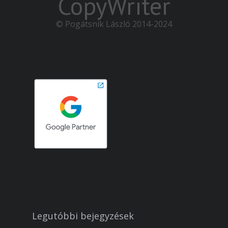
CopyWriter
© Pogátsnik László 2014-2024
Legutóbbi bejegyzések