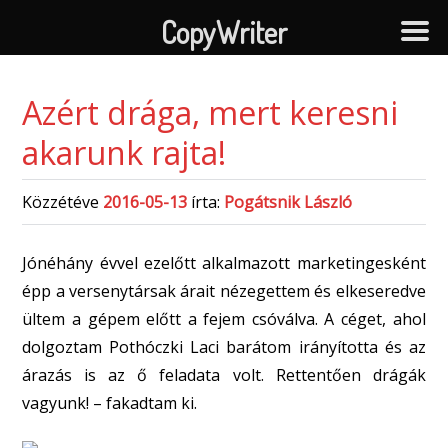
CopyWriter
Azért drága, mert keresni
akarunk rajta!
Közzétéve
2016-05-13
írta:
Pogátsnik László
Jónéhány évvel ezelőtt alkalmazott marketingesként
épp a versenytársak árait nézegettem és elkeseredve
ültem a gépem előtt a fejem csóválva. A céget, ahol
dolgoztam Pothóczki Laci barátom irányította és az
árazás is az ő feladata volt. Rettentően drágák
vagyunk! – fakadtam ki.