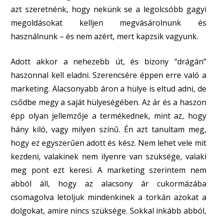
azt szeretnénk, hogy nekünk se a legolcsóbb gagyi
megoldásokat kelljen megvásárolnunk és
használnunk – és nem azért, mert kapzsik vagyunk.
Adott akkor a nehezebb út, és bizony “drágán”
haszonnal kell eladni. Szerencsére éppen erre való a
marketing. Alacsonyabb áron a hülye is eltud adni, de
csődbe megy a saját hülyeségében. Az ár és a haszon
épp olyan jellemzője a termékednek, mint az, hogy
hány kiló, vagy milyen színű. Én azt tanultam meg,
hogy ez egyszerűen adott és kész. Nem lehet vele mit
kezdeni, valakinek nem ilyenre van szüksége, valaki
meg pont ezt keresi. A marketing szerintem nem
abból áll, hogy az alacsony ár cukormázába
csomagolva letoljuk mindenkinek a torkán azokat a
dolgokat, amire nincs szüksége. Sokkal inkább abból,