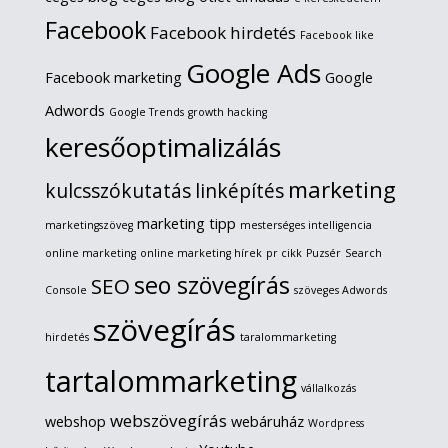
Facebook
Facebook hirdetés
Facebook like
Google Ads
Facebook marketing
Google
Adwords
Google Trends
growth hacking
keresőoptimalizálás
marketing
kulcsszókutatás
linképítés
marketing tipp
marketingszöveg
mesterséges intelligencia
online marketing
online marketing hírek
pr cikk
Puzsér
Search
seo szövegírás
SEO
Console
szöveges Adwords
szövegírás
hirdetés
taralommarketing
tartalommarketing
vállalkozás
webszövegírás
webshop
webáruház
Wordpress