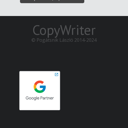
CopyWriter
© Pogátsnik László 2014-2024