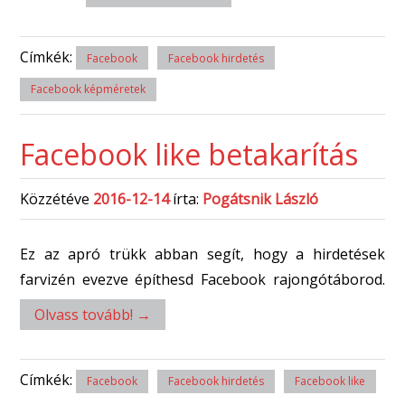
Címkék:
Facebook
Facebook hirdetés
Facebook képméretek
Facebook like betakarítás
Közzétéve
2016-12-14
írta:
Pogátsnik László
Ez az apró trükk abban segít, hogy a hirdetések
farvizén evezve építhesd Facebook rajongótáborod.
Olvass tovább!
→
Címkék:
Facebook
Facebook hirdetés
Facebook like