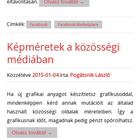
eltávolításán.
Olvass tovább!
→
Címkék:
Facebook
Facebook Marketplace
Képméretek a közösségi
médiában
Közzétéve
2015-01-04
írta:
Pogátsnik László
Ha új grafikai anyagot készíttetsz grafikusoddal,
mindenképpen kérd annak mutációit az általad
használt közösségi oldalak méreteiben. Így a
grafikusnak időt, magadnak pedig pénzt spórolhatsz.
Olvass tovább!
→