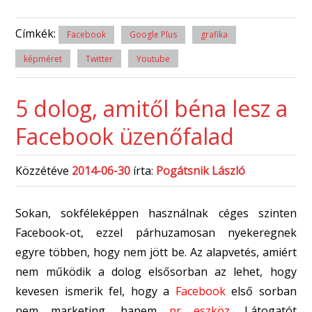
Címkék:
Facebook
Google Plus
grafika
képméret
Twitter
Youtube
5 dolog, amitől béna lesz a
Facebook üzenőfalad
Közzétéve
2014-06-30
írta:
Pogátsnik László
Sokan, sokféleképpen használnak céges szinten
Facebook-ot, ezzel párhuzamosan nyekeregnek
egyre többen, hogy nem jött be. Az alapvetés, amiért
nem működik a dolog elsősorban az lehet, hogy
kevesen ismerik fel, hogy a
Facebook
első sorban
nem marketing, hanem
pr eszköz
. Látogatót