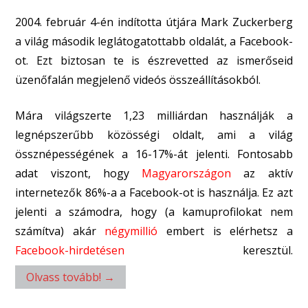
2004. február 4-én indította útjára Mark Zuckerberg
a világ második leglátogatottabb oldalát, a Facebook-
ot. Ezt biztosan te is észrevetted az ismerőseid
üzenőfalán megjelenő videós összeállításokból.
Mára világszerte 1,23 milliárdan használják a
legnépszerűbb közösségi oldalt, ami a világ
össznépességének a 16-17%-át jelenti. Fontosabb
adat viszont, hogy
Magyarországon
az aktív
internetezők
86%
-a a Facebook-ot is használja. Ez azt
jelenti a számodra, hogy (a kamuprofilokat nem
számítva) akár
négymillió
embert is elérhetsz a
Facebook-hirdetésen
keresztül.
Olvass tovább!
→