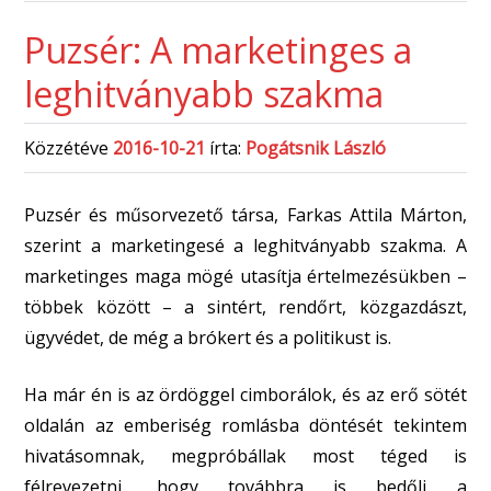
Puzsér: A marketinges a
leghitványabb szakma
Közzétéve
2016-10-21
írta:
Pogátsnik László
Puzsér és műsorvezető társa, Farkas Attila Márton,
szerint a marketingesé a leghitványabb szakma. A
marketinges maga mögé utasítja értelmezésükben –
többek között – a sintért, rendőrt, közgazdászt,
ügyvédet, de még a brókert és a politikust is.
Ha már én is az ördöggel cimborálok, és az erő sötét
oldalán az emberiség romlásba döntését tekintem
hivatásomnak, megpróbállak most téged is
félrevezetni, hogy továbbra is bedőlj a