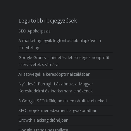
Legutóbbi bejegyzések
SEO Apokalipszis
A marketing egyik legfontosabb alapköve: a
storytelling
Google Grants – hirdetési lehetőségek nonprofit
szervezetek számára
AI szövegek a keresőoptimalizálásban
Nyílt levél Parragh Lászlónak, a Magyar
Kereskedelmi és Iparkamara elnökének
3 Google SEO trükk, amit nem árultak el neked
SEO projektmenedzsment a gyakorlatban
Growth Hacking dióhéjban
Google Trends használata