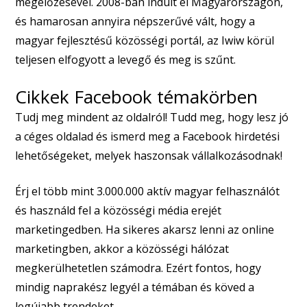
megelőzésével. 2008-ban indult el Magyarországon,
és hamarosan annyira népszerűvé vált, hogy a
magyar fejlesztésű közösségi portál, az Iwiw körül
teljesen elfogyott a levegő és meg is szűnt.
Cikkek Facebook témakörben
Tudj meg mindent az oldalról! Tudd meg, hogy lesz jó
a céges oldalad és ismerd meg a
Facebook hirdetési
lehetőségeket, melyek haszonsak vállalkozásodnak!
Érj el több mint 3.000.000 aktív magyar felhasználót
és használd fel a közösségi média erejét
marketingedben. Ha sikeres akarsz lenni az online
marketingben, akkor a közösségi hálózat
megkerülhetetlen számodra. Ezért fontos, hogy
mindig naprakész legyél a témában és köved a
legújabb trendeket.