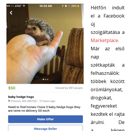
Hétfőn indult
el a Facebook
új
szolgáltatása a
Marketplace
.
Már az első
nap
szétkapták a
felhasználók:
többek között
örömlányokat,
drogokat,
fegyvereket
kezdtek el rajta
árulni. De
a képen