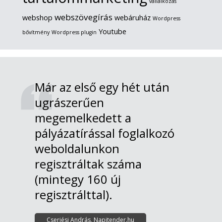
vállalkozás
webszövegírás
webshop
webáruház
Wordpress
Youtube
bővítmény
Wordpress plugin
Már az első egy hét után
ugrászerűen
megemelkedett a
pályázatírással foglalkozó
weboldalunkon
regisztráltak száma
(mintegy 160 új
regisztrálttal).
Cserjési András, Napitender.hu