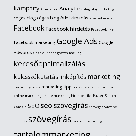
kampány
Analytics
AI
Amazon
blog
blogmarketing
céges blog
céges blog ötlet
címadás
e-kereskedelem
Facebook
Facebook hirdetés
Facebook like
Google Ads
Facebook marketing
Google
Adwords
Google Trends
growth hacking
keresőoptimalizálás
marketing
kulcsszókutatás
linképítés
marketing tipp
marketingszöveg
mesterséges intelligencia
online marketing
online marketing hírek
pr cikk
Puzsér
Search
seo szövegírás
SEO
Console
szöveges Adwords
szövegírás
hirdetés
taralommarketing
tartalommarketing