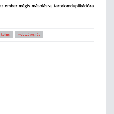
 az ember mégis másolásra, tartalomduplikációra
keting
webszövegírás