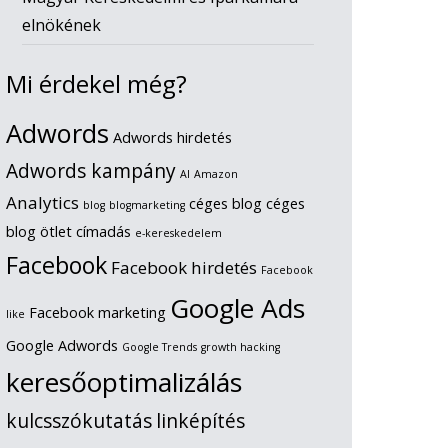
elnökének
Mi érdekel még?
Adwords
Adwords hirdetés
Adwords kampány
AI
Amazon
Analytics
céges blog
céges
blog
blogmarketing
blog ötlet
címadás
e-kereskedelem
Facebook
Facebook hirdetés
Facebook
Google Ads
Facebook marketing
like
Google Adwords
Google Trends
growth hacking
keresőoptimalizálás
kulcsszókutatás
linképítés