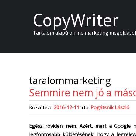
CopyWriter
Tartalom alapú online marketing megoldáso
taralommarketing
Semmire nem jó a máso
Közzétéve
2016-12-11
írta:
Pogátsnik László
Egész röviden: nem. Azért, mert a Google n
legfontosabb küldetésének, hogy a legrelevá