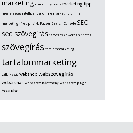
marketing
marketing tipp
marketingszöveg
mesterséges intelligencia
online marketing
online
SEO
marketing hírek
pr cikk
Puzsér
Search Console
seo szövegírás
szöveges Adwords hirdetés
szövegírás
taralommarketing
tartalommarketing
webszövegírás
webshop
vállalkozás
webáruház
Wordpress bővítmény
Wordpress plugin
Youtube