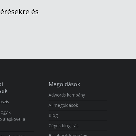
érésekre és
i
Megoldások
sek
Adwords kampány
pszis
AI megoldások
 egyik
Blog
b alapköve: a
Céges blog írás
Facebook kampány