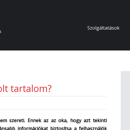
Skip
Szolgáltatások
k
to
content
lt tartalom?
em szereti. Ennek az az oka, hogy azt tekinti
nsabb információkat biztosítsa a felhasználók