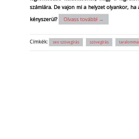
számlára. De vajon mi a helyzet olyankor, ha
kényszerül?
Olvass tovább!
→
Címkék:
seo szövegírás
szövegírás
taralommar