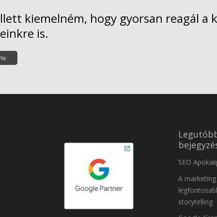
lett kiemelném, hogy gyorsan reagál a k
einkre is.
.hu
Legutóbb
bejegyzé
SEO Apokali
A marketing
legfontosab
storytelling