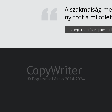
A szakmaiság mel
nyitott a mi ötlet
Cserjési András, Napitender
CopyWriter
© Pogátsnik László 2014-2024