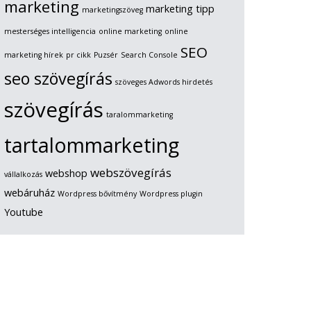
marketing
marketing tipp
marketingszöveg
mesterséges intelligencia
online marketing
online
SEO
marketing hírek
pr cikk
Puzsér
Search Console
seo szövegírás
szöveges Adwords hirdetés
szövegírás
taralommarketing
tartalommarketing
webszövegírás
webshop
vállalkozás
webáruház
Wordpress bővítmény
Wordpress plugin
Youtube