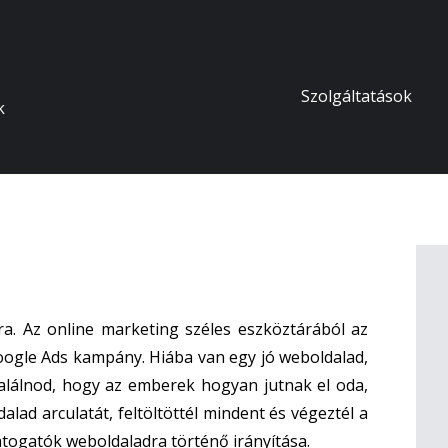
Skip
Szolgáltatások
k
to
content
. Az online marketing széles eszköztárából az
ogle Ads kampány. Hiába van egy jó weboldalad,
 találnod, hogy az emberek hogyan jutnak el oda,
alad arculatát, feltöltöttél mindent és végeztél a
átogatók weboldaladra történő irányítása.