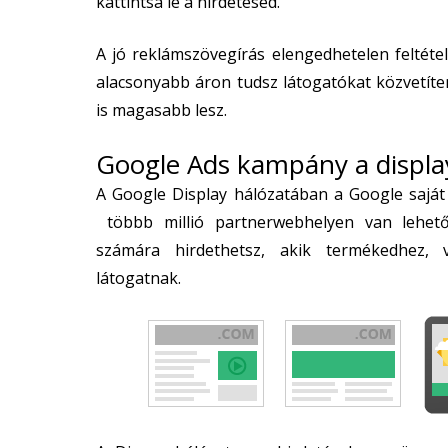
kattintsa le a hirdetésed.
A jó reklámszövegírás elengedhetelen feltét
alacsonyabb áron tudsz látogatókat közvetíte
is magasabb lesz.
Google Ads kampány a displa
A Google Display hálózatában a Google saját 
többb millió partnerwebhelyen van lehetős
számára hirdethetsz, akik termékedhez, v
látogatnak.