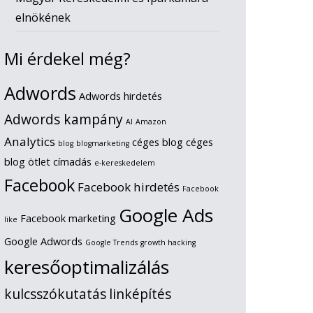
elnökének
Mi érdekel még?
Adwords
Adwords hirdetés
Adwords kampány
AI
Amazon
Analytics
céges blog
céges
blog
blogmarketing
blog ötlet
címadás
e-kereskedelem
Facebook
Facebook hirdetés
Facebook
Google Ads
Facebook marketing
like
Google Adwords
Google Trends
growth hacking
keresőoptimalizálás
kulcsszókutatás
linképítés