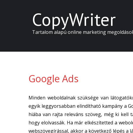
CopyWriter
Tartalom alapú online marketing megoldáso
Google Ads
Minden weboldalnak szüksége van látogatókra
egyik leggyorsabban elindítható kampány a Go
hiába van rajta releváns szöveg, még ki kell
hogy elolvassák. Ha már elkészítetted a webold
webszövegírással, akkor a következő lépés a l