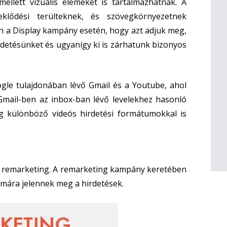
llett vizuális elemeket is tartalmazhatnak. A
klődési terülteknek, és szövegkörnyezetnek
van a Display kampány esetén, hogy azt adjuk meg,
rdetésünket és ugyanígy ki is zárhatunk bizonyos
gle tulajdonában lévő Gmail és a Youtube, ahol
Gmail-ben az inbox-ban lévő levelekhez hasonló
g különböző videós hirdetési formátumokkal is
e a remarketing. A remarketing kampány keretében
mára jelennek meg a hirdetések.