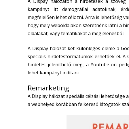
A Dispay hálózaton a hirdetések a szöveg me
kampányt itt demográfiai adatoknak, érde
megfelelően lehet célozni. Arra is lehetőség 
hogy mely weboldalakon szeretnénk látni a hi
oldalakat, vagy tematikákat a megjelenésből.
A Display hálózat két különleges eleme a Goo
speciális hirdetésformátumok érhetőek el. A 
hirdetés jeleníthető meg, a Youtube-on pedi
lehet kampányt indítani.
Remarketing
A Display hálózat speciális célzási lehetőség
a webhelyed korábban felkereső látogatók szá