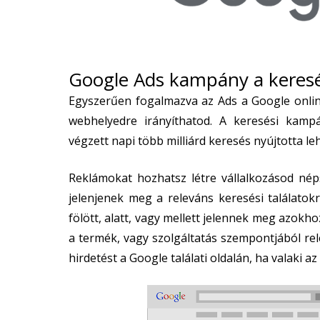
Google Ads kampány a keresé
Egyszerűen fogalmazva az Ads a Google online
webhelyedre irányíthatod. A keresési kamp
végzett napi több milliárd keresés nyújtotta l
Reklámokat hozhatsz létre vállalkozásod né
jelenjenek meg a releváns keresési találatok
fölött, alatt, vagy mellett jelennek meg azokh
a termék, vagy szolgáltatás szempontjából re
hirdetést a Google találati oldalán, ha valaki a