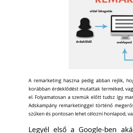
A remarketing haszna pedig abban rejlik, ho
korábban érdeklődést mutattak terméked, vagy
el. Folyamatosan a szemük előtt tudsz így ma
Adskampány remarketinggel történő megerősí
szűken és pontosan lehet célozni honlapod, vag
Legyél első a Google-ben aká