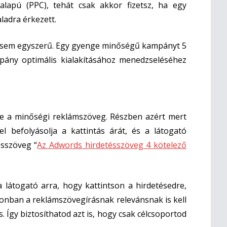
alapú (PPC), tehát csak akkor fizetsz, ha egy
aladra érkezett.
tsem egyszerű. Egy gyenge minőségű kampányt 5
ampány optimális kialakításához menedzseléséhez
e a minőségi reklámszöveg. Részben azért mert
l befolyásolja a kattintás árát, és a látogató
ésszöveg “
Az Adwords hirdetésszöveg 4 kötelező
 látogató arra, hogy kattintson a hirdetésedre,
zonban a reklámszövegírásnak relevánsnak is kell
. Így biztosíthatod azt is, hogy csak célcsoportod