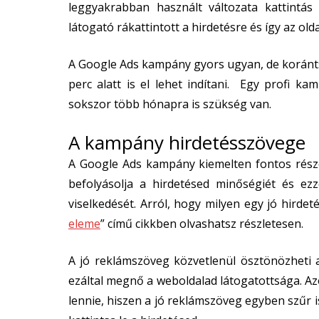
leggyakrabban használt változata kattintás 
látogató rákattintott a hirdetésre és így az old
A Google Ads kampány gyors ugyan, de korán
perc alatt is el lehet indítani. Egy profi k
sokszor több hónapra is szükség van.
A kampány hirdetésszövege
A Google Ads kampány kiemelten fontos rész
befolyásolja a hirdetésed minőségiét és ezze
viselkedését. Arról, hogy milyen egy jó hirdet
eleme
” című cikkben olvashatsz részletesen.
A jó reklámszöveg közvetlenül ösztönözheti a
ezáltal megnő a weboldalad látogatottsága. A
lennie, hiszen a jó reklámszöveg egyben szűr is