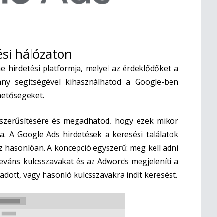
si hálózaton
 hirdetési platformja, melyel az érdeklődőket a
ány segítségével kihasználhatod a Google-ben
ehetőségeket.
pszerűsítésére és megadhatod, hogy ezek mikor
ra. A Google Ads hirdetések a keresési találatok
oz hasonlóan. A koncepció egyszerű: meg kell adni
leváns kulcsszavakat és az Adwords megjeleníti a
z adott, vagy hasonló kulcsszavakra indít keresést.