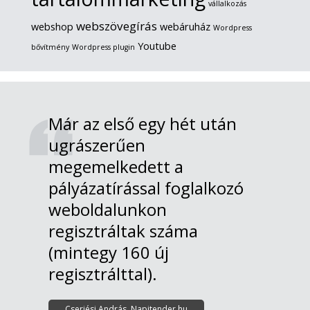
vállalkozás
webszövegírás
webshop
webáruház
Wordpress
Youtube
bővítmény
Wordpress plugin
Már az első egy hét után
ugrászerűen
megemelkedett a
pályázatírással foglalkozó
weboldalunkon
regisztráltak száma
(mintegy 160 új
regisztrálttal).
Cserjési András, Napitender.hu