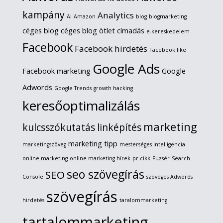
kampány
Analytics
AI
Amazon
blog
blogmarketing
céges blog
céges blog ötlet
címadás
e-kereskedelem
Facebook
Facebook hirdetés
Facebook like
Google Ads
Facebook marketing
Google
Adwords
Google Trends
growth hacking
keresőoptimalizálás
marketing
kulcsszókutatás
linképítés
marketing tipp
marketingszöveg
mesterséges intelligencia
online marketing
online marketing hírek
pr cikk
Puzsér
Search
seo szövegírás
SEO
Console
szöveges Adwords
szövegírás
hirdetés
taralommarketing
tartalommarketing