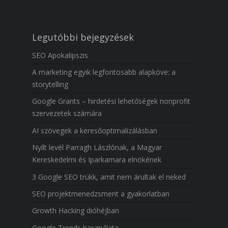
Legutóbbi bejegyzések
SEO Apokalipszis
A marketing egyik legfontosabb alapköve: a
storytelling
Google Grants – hirdetési lehetőségek nonprofit
szervezetek számára
AI szövegek a keresőoptimalizálásban
Nyílt levél Parragh Lászlónak, a Magyar
Kereskedelmi és Iparkamara elnökének
3 Google SEO trükk, amit nem árultak el neked
SEO projektmenedzsment a gyakorlatban
Growth Hacking dióhéjban
Google Trends használata