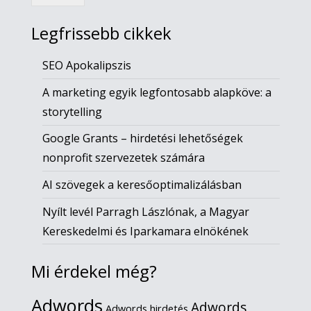
Legfrissebb cikkek
SEO Apokalipszis
A marketing egyik legfontosabb alapköve: a
storytelling
Google Grants – hirdetési lehetőségek
nonprofit szervezetek számára
AI szövegek a keresőoptimalizálásban
Nyílt levél Parragh Lászlónak, a Magyar
Kereskedelmi és Iparkamara elnökének
Mi érdekel még?
Adwords
Adwords
Adwords hirdetés