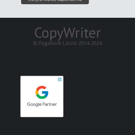
CopyWriter
© Pogátsnik László 2014-2024